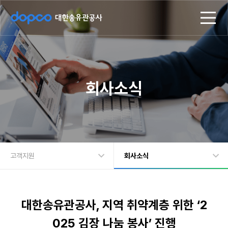
d
모
o
바
p
일
c
메
o
뉴
대
한
송
회사소식
유
관
공
사
고객지원
회사소식
회사정보
회사소식
주요사업
입찰공고
대한송유관공사, 지역 취약계층 위한 ‘2
지속가능경영
고객문의
025 김장 나눔 봉사’ 진행