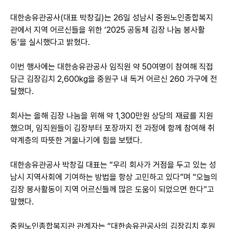
대한송유관공사
(
대표 박창길
)
는
26
일 성남시 중원노인종합복지
관에서 지역 어르신들을 위한
‘2025
공동체 김장 나눔 봉사활
동
’
을 실시했다고 밝혔다
.
이번 행사에는 대한송유관공사 임직원 약
50
여명이 참여해 직접
담근 김장김치
2,600kg
을 중원구 내 독거 어르신
260
가구에 전
달했다
.
회사는 올해 김장 나눔을 위해 약
1,300
만원 상당의 재료를 지원
했으며
,
임직원들이 김장부터 포장까지 전 과정에 함께 참여해 취
약계층의 따뜻한 겨울나기에 힘을 보탰다
.
대한송유관공사 박창길 대표는
“
우리 회사가 거점을 두고 있는 성
남시 지역사회에 기여하는 방법을 항상 고민하고 있다
”
며
“
오늘의
김장 봉사활동이 지역 어르신들께 많은 도움이 되었으면 한다
”
고
말했다
.
중원노인종합복지관 관계자는
“
대한송유관공사의 김장김치 후원