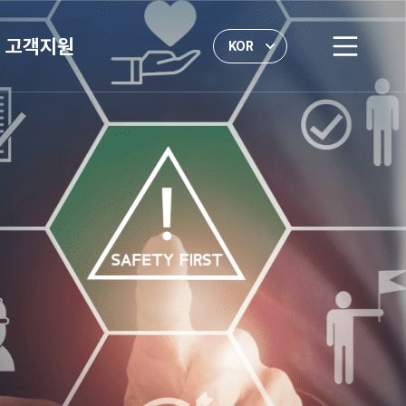
고객지원
KOR
전
체
KOR
메
뉴
ENG
열
기