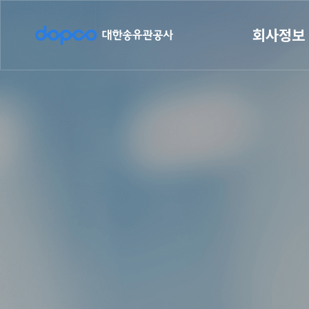
메
뉴
d
회사정보
o
p
c
o
대
한
송
유
관
공
사