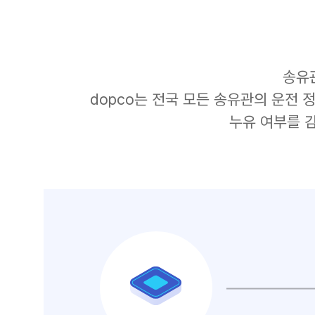
송유
dopco는 전국 모든 송유관의 운전 
누유 여부를 