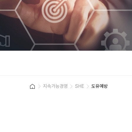
h
지속가능경영
SHE
도유예방
o
m
e