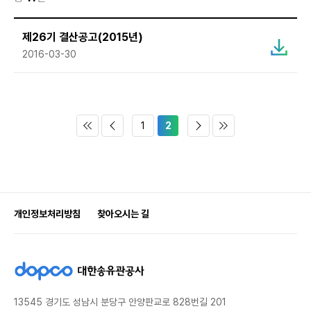
인재경영
주주구성
제26기 결산공고(2015년)
고객지원
네트워크
2016-03-30
1
2
개인정보처리방침
찾아오시는 길
d
o
p
13545 경기도 성남시 분당구 안양판교로 828번길 201
c