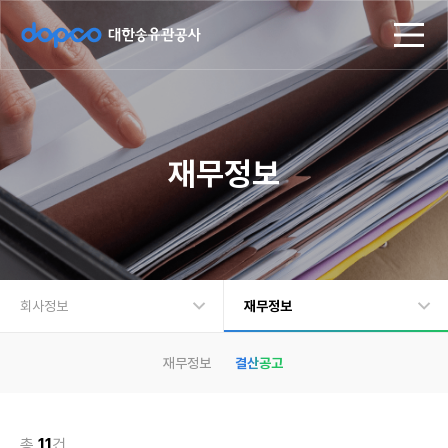
d
모
o
바
p
일
c
메
o
뉴
대
한
송
재무정보
유
관
공
사
회사정보
재무정보
회사정보
CEO 인사말
재무정보
결산공고
주요사업
연혁
지속가능경영
재무정보
총
11
건